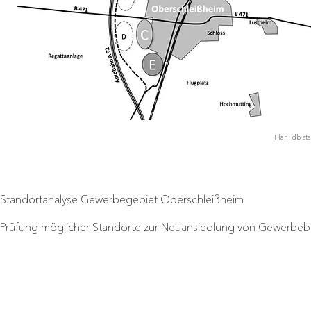
Plan: db st
Standortanalyse Gewerbegebiet Oberschleißheim
Prüfung möglicher Standorte zur Neuansiedlung von Gewerbe