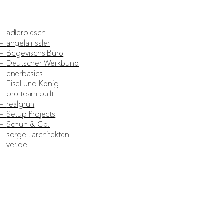
–
adlerolesch
–
angela rissler
–
Bogevischs Büro
–
Deutscher Werkbund
–
enerbasics
–
Fisel und König
–
pro team built
–
realgrün
–
Setup Projects
–
Schuh & Co.
–
sorge . architekten
–
ver.de