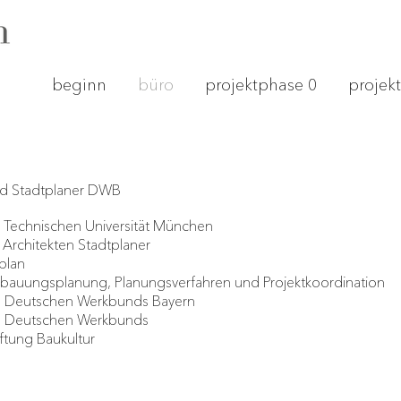
beginn
büro
projektphase 0
projek
und Stadtplaner DWB
r Technischen Universität München
Architekten Stadtplaner
plan
ebauungsplanung, Planungsverfahren und Projektkoordination
s Deutschen Werkbunds Bayern
es Deutschen Werkbunds
ftung Baukultur