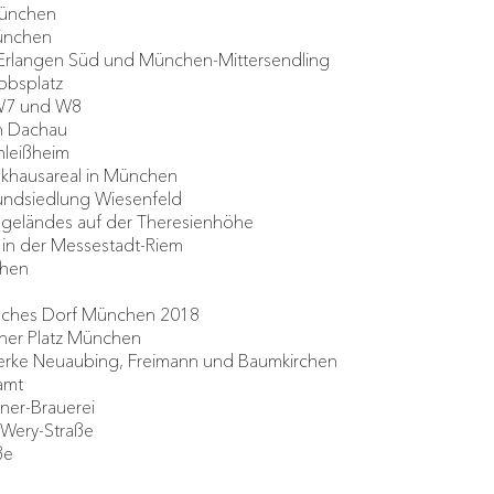
München
München
 Erlangen Süd und München-Mittersendling
obsplatz
 W7 und W8
in Dachau
hleißheim
nkhausareal in München
ndsiedlung Wiesenfeld
geländes auf der Theresienhöhe
 in der Messestadt-Riem
chen
isches Dorf München 2018
her Platz München
erke Neuaubing, Freimann und Baumkirchen
amt
ner-Brauerei
-Wery-Straße
ße