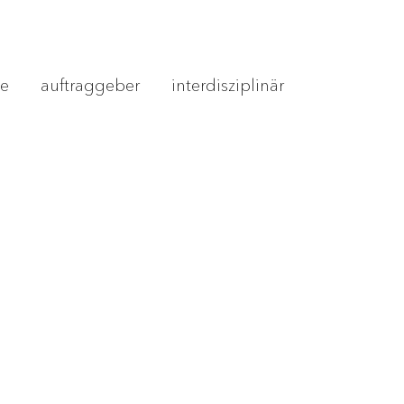
te
auftraggeber
interdisziplinär