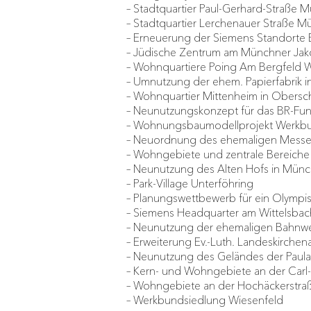
– Stadtquartier Paul-Gerhard-Straße 
– Stadtquartier Lerchenauer Straße 
– Erneuerung der Siemens Standorte
– Jüdische Zentrum am Münchner Jak
– Wohnquartiere Poing Am Bergfeld
– Umnutzung der ehem. Papierfabrik 
– Wohnquartier Mittenheim in Obersc
– Neunutzungskonzept für das BR-Fu
– Wohnungsbaumodellprojekt Werkbu
– Neuordnung des ehemaligen Messe
– Wohngebiete und zentrale Bereiche
– Neunutzung des Alten Hofs in Mün
– Park-Village Unterföhring
– Planungswettbewerb für ein Olymp
– Siemens Headquarter am Wittelsbac
– Neunutzung der ehemaligen Bahnw
– Erweiterung Ev.-Luth. Landeskirchen
– Neunutzung des Geländes der Paula
– Kern- und Wohngebiete an der Carl
– Wohngebiete an der Hochäckerstra
– Werkbundsiedlung Wiesenfeld